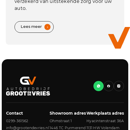
verzekerd van uitstekende zorg voor uw
auto.
Lees meer
.
Contact
Showroom adres
Werkplaats adres
0299-361562
Ohmstraat 1
Hyacintenstraat 36A
info@grootendevries.nl
1446 TC Purmerend
1131 HW Volendam