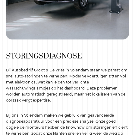
Showroom adres
Ohmstraat 1
1446 TCPurmerend
Werkplaats adres
Hyacintenstraat 36A
1131 HWVolendam
STORINGSDIAGNOSE
Bij Autobedrijf Groot & De Vries in Volendam staan we paraat om
snel auto-storingen te verhelpen. Moderne voertuigen zitten vol
met elektronica, wat kan leiden tot verlichte
waarschuwingslampjes op het dashboard. Deze problemen
worden automatisch geregistreerd, maar het lokaliseren van de
oorzaak vergt expertise.
Bij ons in Volendam maken we gebruik van geavanceerde
diagnoseapparatuur voor een precieze analyse. Onze goed
opgeleide monteurs hebben de knowhow om storingen efficiënt
te verhelpen, zodat onze klanten snel en veilig weer de weg op