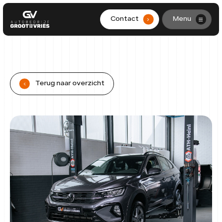
Contact
Menu
.
HOME
AANBOD
Terug naar overzicht
.
DIENSTEN
WERKPLAATS
OVER ONS
CONTACT
0299-361562
info@grootendevries.nl