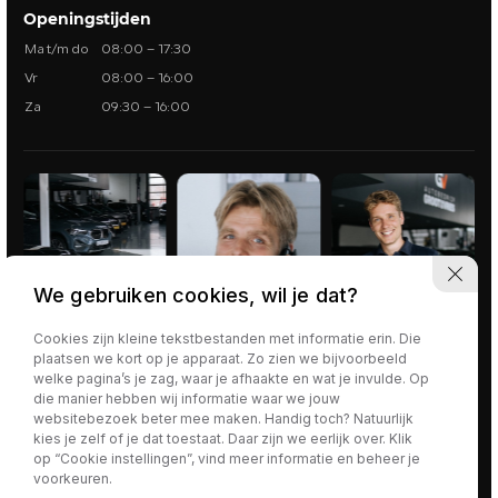
Openingstijden
Ma t/m do
08:00 – 17:30
Vr
08:00 – 16:00
Za
09:30 – 16:00
We gebruiken cookies, wil je dat?
Cookies zijn kleine tekstbestanden met informatie erin. Die
plaatsen we kort op je apparaat. Zo zien we bijvoorbeeld
welke pagina’s je zag, waar je afhaakte en wat je invulde. Op
die manier hebben wij informatie waar we jouw
websitebezoek beter mee maken. Handig toch? Natuurlijk
Privacy policy
Algemene voorwaarden
kies je zelf of je dat toestaat. Daar zijn we eerlijk over. Klik
Algemene voorwaarden zakelijk
op “Cookie instellingen”, vind meer informatie en beheer je
voorkeuren.
Kan ik je misschien helpen?