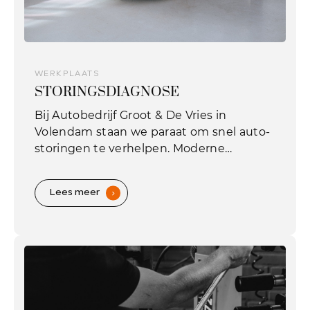
WERKPLAATS
STORINGSDIAGNOSE
Bij Autobedrijf Groot & De Vries in
Volendam staan we paraat om snel auto-
storingen te verhelpen. Moderne
voertuigen zitten vol met elektronica,
wat kan leiden tot verlichte
Lees meer
.
waarschuwingslampjes op het
dashboard.