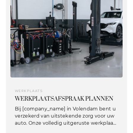
Showroom adres
Ohmstraat 1
1446 TCPurmerend
Werkplaats adres
Hyacintenstraat 36A
1131 HWVolendam
WERKPLAATS
WERKPLAATSAFSPRAAK PLANNEN
Bij [company_name] in Volendam bent u
verzekerd van uitstekende zorg voor uw
auto. Onze volledig uitgeruste werkplaats
biedt professioneel onderhoud tegen