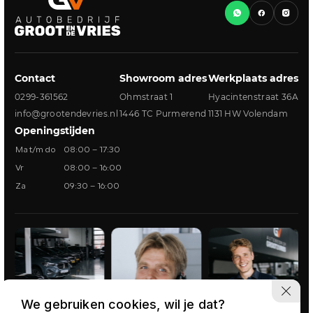
Contact
Showroom adres
Werkplaats adres
0299-361562
Ohmstraat 1
Hyacintenstraat 36A
info@grootendevries.nl
1446 TC Purmerend
1131 HW Volendam
Openingstijden
Ma t/m do
08:00 – 17:30
Vr
08:00 – 16:00
Za
09:30 – 16:00
We gebruiken cookies, wil je dat?