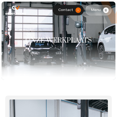
Contact
Menu
.
HOME
AANBOD
ONZE WERKPLAATS
DIENSTEN
WERKPLAATS
OVER ONS
CONTACT
0299-361562
info@grootendevries.nl