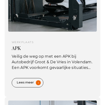
WERKPLAATS
APK
Veilig de weg op met een APK bij
Autobedrijf Groot & De Vries in Volendam.
Een APK voorkomt gevaarlijke situaties
met onveilige voertuigen en is wettelijk
verplicht voor auto's ouder dan 3 jaar in
Lees meer
.
Europa. Tijdens de APK controleert
Autobedrijf Groot & De Vries in Volendam
uw auto op minimale veiligheids- en
milieueisen. Denk aan controle van