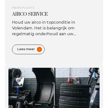
WERKPLAATS
AIRCO SERVICE
Houd uw airco in topconditie in
Volendam. Het is belangrijk om
regelmatig onderhoud aan uw
airconditioning uit te laten voeren. Elk
jaar verliest de airco namelijk normaliter
Lees meer
.
een deel van het koelmiddel.