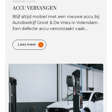
WERKPLAATS
ACCU VERVANGEN
Blijf altijd mobiel met een nieuwe accu bij
Autobedrijf Groot & De Vries in Volendam.
Een defecte accu veroorzaakt vaak
startproblemen op ongunstige
momenten en is de meest voorkomende
Lees meer
.
reden voor pech onderweg in Europa.
Tijdens de controle meet Autobedrijf
Groot & De Vries in Volendam de conditie
en de spanning van uw huidige accu
nauwkeurig door. Denk aan controle van
de startcapaciteit, de dynamo en de
algemene stroomvoorziening.