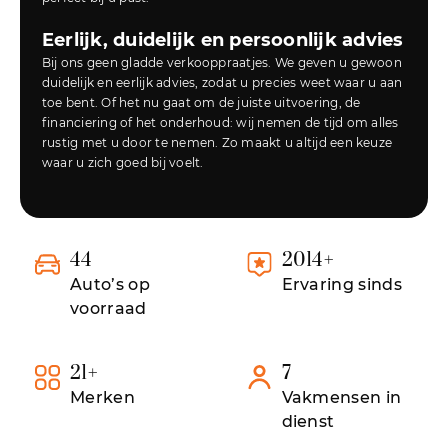
Eerlijk, duidelijk en persoonlijk advies
Bij ons geen gladde verkooppraatjes. We geven u gewoon
duidelijk en eerlijk advies, zodat u precies weet waar u aan
toe bent. Of het nu gaat om de juiste uitvoering, de
financiering of het onderhoud: wij nemen de tijd om alles
rustig met u door te nemen. Zo maakt u altijd een keuze
waar u zich goed bij voelt.
44
2014
+
Auto’s op
Ervaring sinds
voorraad
21
+
7
Merken
Vakmensen in
dienst