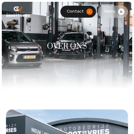
Contact
Menu
.
HOME
AANBOD
OVER ONS
DIENSTEN
WERKPLAATS
OVER ONS
CONTACT
0299-361562
info@grootendevries.nl