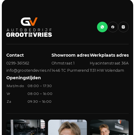
Contact
Showroom adres
Werkplaats adres
0299-361562
Ohmstraat 1
Hyacintenstraat 36A
info@grootendevries.nl
1446 TC Purmerend
1131 HW Volendam
Openingstijden
Ma t/m do
08:00 – 17:30
Vr
08:00 – 16:00
Za
09:30 – 16:00