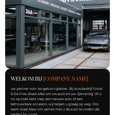
Showroom adres
Ohmstraat 1
1446 TCPurmerend
Werkplaats adres
Hyacintenstraat 36A
1131 HWVolendam
WELKOM BIJ
[COMPANY_NAME]
uw partner voor zorgeloos rijplezier. Bij Autobedrijf Groot
& De Vries draait alles om uw auto en uw rijervaring. Of u
nu op zoek bent naar een nieuwe auto of een
betrouwbare occasion, wij helpen u graag op weg. Ons
team staat klaar om samen met u de auto te vinden die
perfect bij u past.