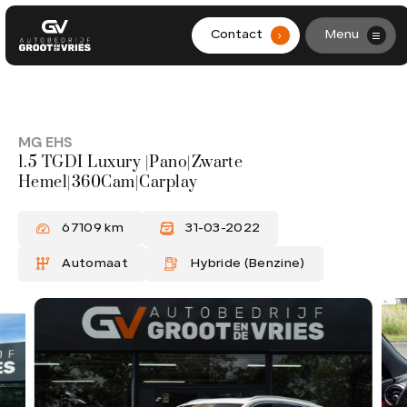
Contact
Menu
.
HOME
AANBOD
MG EHS
1.5 TGDI Luxury |Pano|Zwarte
DIENSTEN
Hemel|360Cam|Carplay
WERKPLAATS
67109 km
31-03-2022
OVER ONS
Automaat
Hybride (Benzine)
CONTACT
0299-361562
info@grootendevries.nl