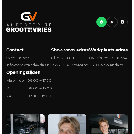
Contact
Showroom adres
Werkplaats adres
0299-361562
Ohmstraat 1
Hyacintenstraat 36A
info@grootendevries.nl
1446 TC Purmerend
1131 HW Volendam
Openingstijden
Ma t/m do
08:00 – 17:30
Vr
08:00 – 16:00
Za
09:30 – 16:00