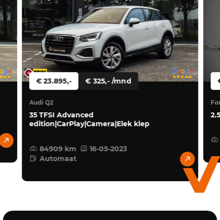
€ 23.895,-
€ 325,- /mnd
Audi Q2
Fo
35 TFSI Advanced
2.
edition|CarPlay|Camera|Elek klep
84909 km
16-05-2023
Automaat