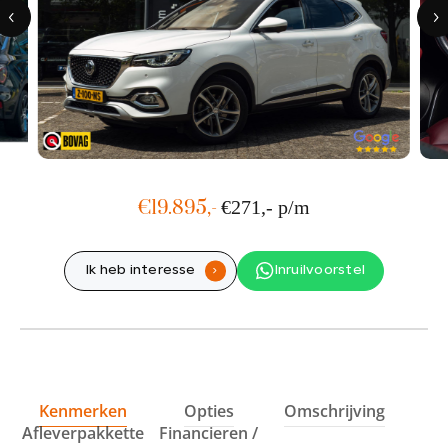
Showroom adres
Ohmstraat 1
1446 TCPurmerend
Werkplaats adres
Hyacintenstraat 36A
1131 HWVolendam
€19.895,-
€271,- p/m
Ik heb interesse
Inruilvoorstel
.
Kenmerken
Opties
Omschrijving
Afleverpakkette
Financieren /