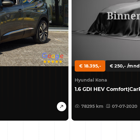
€ 18.395,-
€ 250,- /mnd
Hyundai Kona
1.6 GDI HEV Comfort|Ca
78295 km
07-07-2020