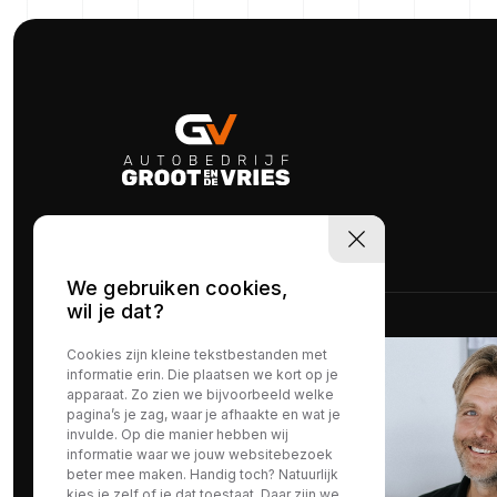
We gebruiken cookies,
wil je dat?
Cookies zijn kleine tekstbestanden met
informatie erin. Die plaatsen we kort op je
apparaat. Zo zien we bijvoorbeeld welke
pagina’s je zag, waar je afhaakte en wat je
invulde. Op die manier hebben wij
informatie waar we jouw websitebezoek
beter mee maken. Handig toch? Natuurlijk
kies je zelf of je dat toestaat. Daar zijn we