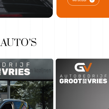
Verstuur
.
E
AUTO’S