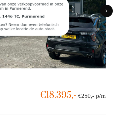
OVER ONS
CONTACT
€18.395,-
€250,- p/m