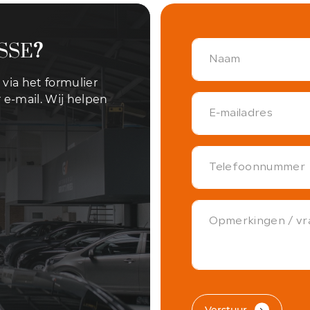
SSE
?
via het formulier
 e-mail. Wij helpen