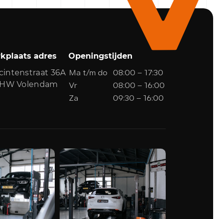
kplaats adres
Openingstijden
cintenstraat 36A
Ma t/m do
08:00 – 17:30
1 HW Volendam
Vr
08:00 – 16:00
Za
09:30 – 16:00
0299-361562
info@grootendevries.nl