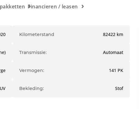
rpakketten
Financieren / leasen
020
82422 km
Kilometerstand
ne)
Automaat
Transmissie:
rge
141 PK
Vermogen:
SUV
Stof
Bekleding: