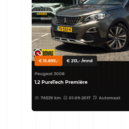
€ 15.695,-
€ 213,- /mnd
Peugeot 3008
1.2 PureTech Première
76539 km
01-09-2017
Automaat