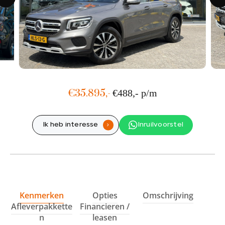
Showroom adres
Ohmstraat 1
1446 TCPurmerend
Werkplaats adres
Hyacintenstraat 36A
1131 HWVolendam
€35.895,-
€488,- p/m
Ik heb interesse
Inruilvoorstel
.
Kenmerken
Opties
Omschrijving
Afleverpakkette
Financieren /
n
leasen