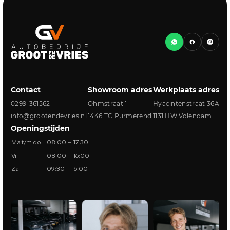
Contact
Showroom adres
Werkplaats adres
0299-361562
Ohmstraat 1
Hyacintenstraat 36A
info@grootendevries.nl
1446 TC Purmerend
1131 HW Volendam
Openingstijden
Ma t/m do
08:00 – 17:30
Vr
08:00 – 16:00
Za
09:30 – 16:00