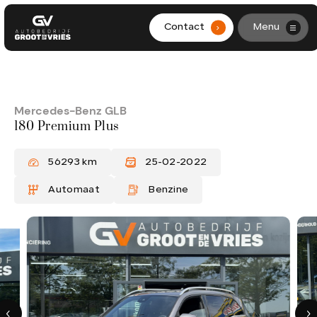
Contact
Menu
.
HOME
AANBOD
Mercedes-Benz GLB
180 Premium Plus
DIENSTEN
56293 km
25-02-2022
WERKPLAATS
Automaat
Benzine
OVER ONS
CONTACT
0299-361562
info@grootendevries.nl