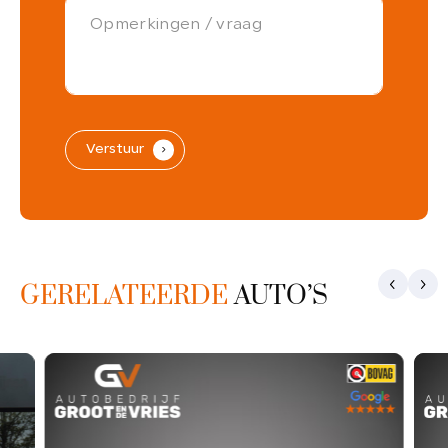
Verstuur
.
GERELATEERDE
AUTO’S