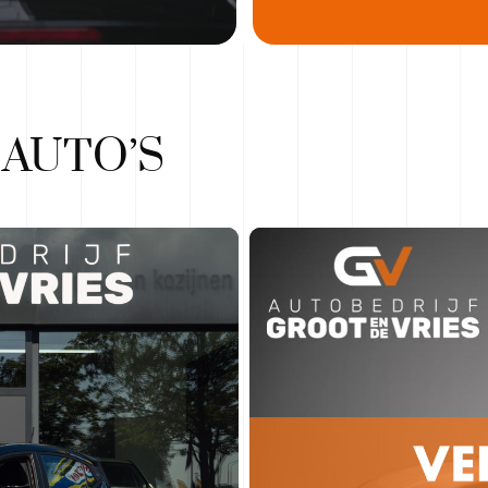
E
AUTO’S