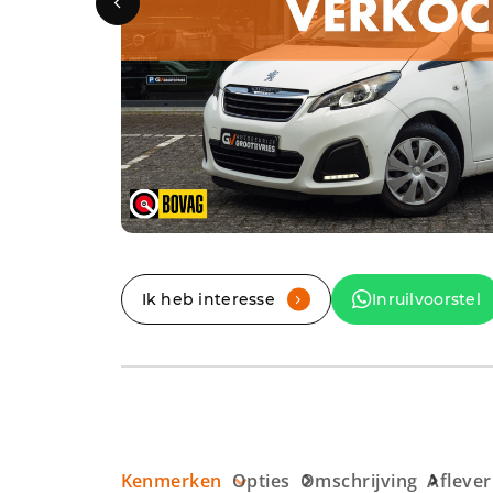
Ik heb interesse
Inruilvoorstel
.
Kenmerken
Opties
Omschrijving
Afleve