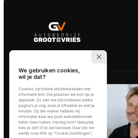
We gebruiken cookies,
wil je dat?
Cookies zijn kleine tekstbestanden met
informatie erin. Die plaatsen we kort op je
apparaat. Zo zien we bijvoorbeeld welke
pagina’s je zag, waar je afhaakte en wat je
invulde. Op die manier hebben wij
informatie waar we jouw websitebezoek
beter mee maken. Handig toch? Natuurlijk
kies je zelf of je dat toestaat. Daar zijn we
eerlijk over. Klik op “Cookie instellingen”,