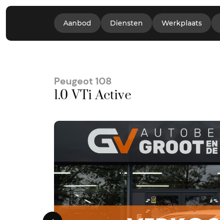
Aanbod
Diensten
Werkplaats
Peugeot 108
1.0 VTi Active