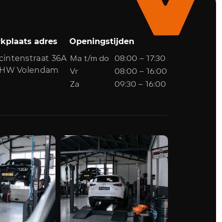
kplaats adres
Openingstijden
cintenstraat 36A
Ma t/m do
08:00 – 17:30
1 HW Volendam
Vr
08:00 – 16:00
Za
09:30 – 16:00
0299-361562
info@grootendevries.nl
Showroom adres