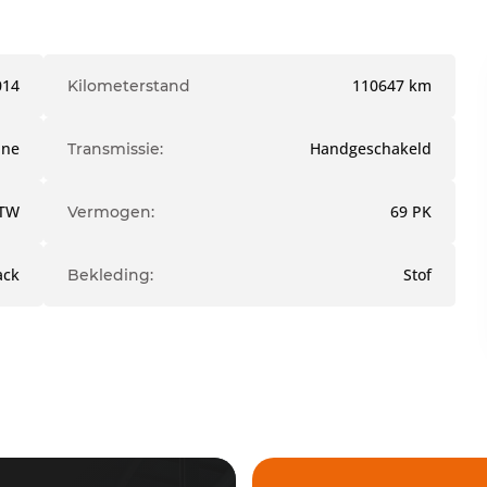
014
110647 km
Kilometerstand
ine
Handgeschakeld
Transmissie:
TW
69 PK
Vermogen:
ack
Stof
Bekleding: