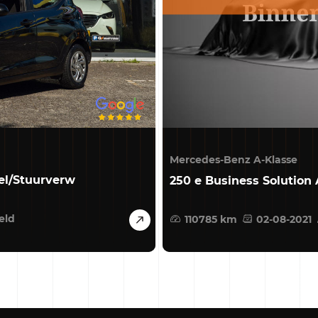
Mercedes-Benz A-Klasse
el/Stuurverw
250 e Business Solution
eld
110785 km
02-08-2021