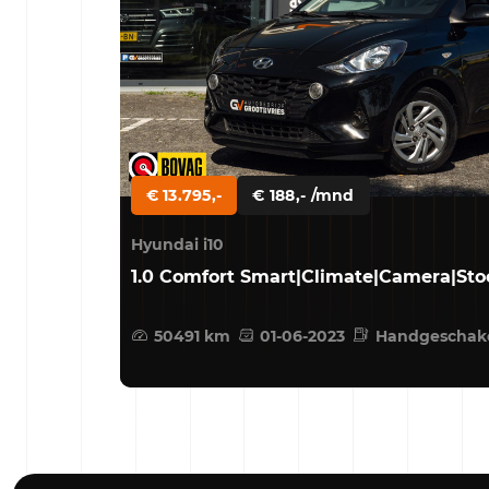
€ 13.795,-
€ 188,- /mnd
Hyundai i10
1.0 Comfort Smart|Climate|Camera|Sto
50491 km
01-06-2023
Handgeschak