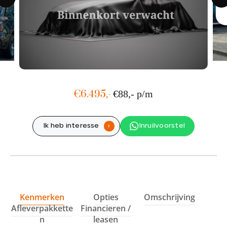
Showroom adres
Ohmstraat 1
1446 TCPurmerend
Werkplaats adres
Hyacintenstraat 36A
1131 HWVolendam
€6.495,-
€88,- p/m
Ik heb interesse
Inruilvoorstel
.
Kenmerken
Opties
Omschrijving
Afleverpakkette
Financieren /
n
leasen