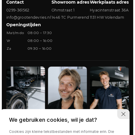
Contact
Showroom adres
Werkplaats adres
0299-361562
Ohmstraat 1
Hyacintenstraat 36A
info@grootendevries.nl
1446 TC Purmerend
1131 HW Volendam
Openingstijden
Ma t/m do
08:00 – 17:30
Vr
08:00 – 16:00
Za
09:30 – 16:00
We gebruiken cookies, wil je dat?
Cookies zijn kleine tekstbestanden met informatie erin. Die