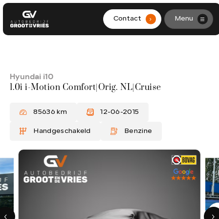
Contact
Menu
.
HOME
AANBOD
Hyundai i10
1.0i i-Motion Comfort|Orig. NL|Cruise
DIENSTEN
85636 km
12-06-2015
WERKPLAATS
Handgeschakeld
Benzine
OVER ONS
CONTACT
0299-361562
info@grootendevries.nl