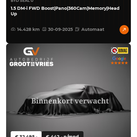
BYD SEAL U
1.5 DM-i FWD Boost|Pano|360Cam|Memory|Head
Up
14.428 km
30-09-2025
Automaat
€ 32.495,-
€ 442,- p/mnd