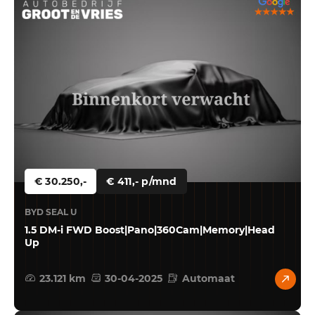
€ 30.250,-
€ 411,- p/mnd
BYD SEAL U
1.5 DM-i FWD Boost|Pano|360Cam|Memory|Head
Up
23.121 km
30-04-2025
Automaat