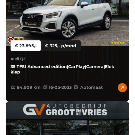
€ 23.895,-
€ 325,- p/mnd
Audi Q2
35 TFSI Advanced edition|CarPlay|Camera|Elek
klep
84.909 km
16-05-2023
Automaat