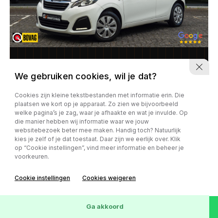
Peugeot 108
We gebruiken cookies, wil je dat?
1.0 VTi Active
Cookies zijn kleine tekstbestanden met informatie erin. Die
plaatsen we kort op je apparaat. Zo zien we bijvoorbeeld
110.647 km
17-12-2014
Handgeschakeld
welke pagina’s je zag, waar je afhaakte en wat je invulde. Op
die manier hebben wij informatie waar we jouw
websitebezoek beter mee maken. Handig toch? Natuurlijk
kies je zelf of je dat toestaat. Daar zijn we eerlijk over. Klik
op “Cookie instellingen”, vind meer informatie en beheer je
voorkeuren.
Kan ik je misschien helpen?
1
Cookie instellingen
Cookies weigeren
Wis
44
voertuigen
Ga akkoord