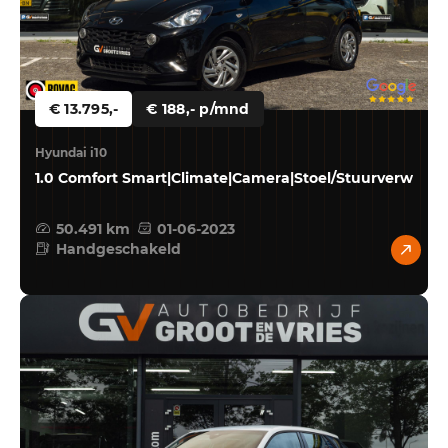
€ 13.795,-
€ 188,- p/mnd
Hyundai i10
1.0 Comfort Smart|Climate|Camera|Stoel/Stuurverw
50.491 km
01-06-2023
Handgeschakeld