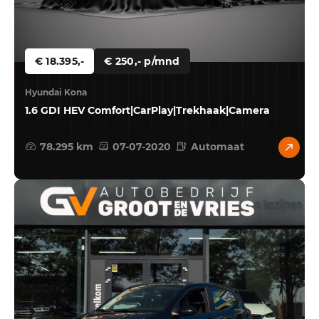
€ 18.395,-
€ 250,- p/mnd
Hyundai Kona
1.6 GDI HEV Comfort|CarPlay|Trekhaak|Camera
78.295 km
07-07-2020
Automaat