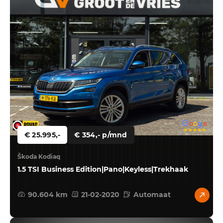
€ 25.995,-
€ 354,- p/mnd
Škoda Kodiaq
1.5 TSI Business Edition|Pano|Keyless|Trekhaak
90.604 km
21-02-2020
Automaat