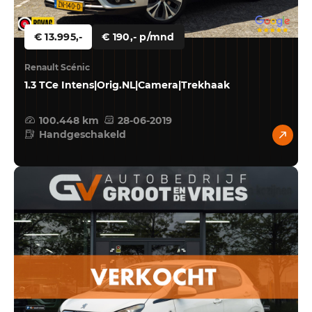
€ 13.995,-
€ 190,- p/mnd
Renault Scénic
1.3 TCe Intens|Orig.NL|Camera|Trekhaak
100.448 km
28-06-2019
Handgeschakeld