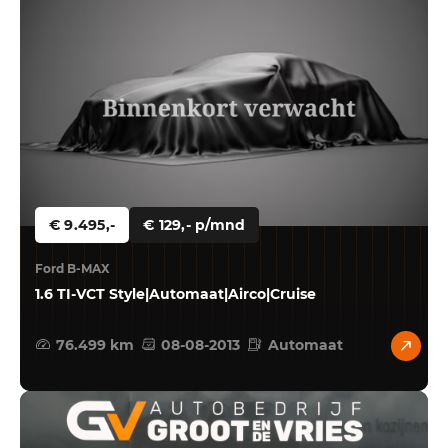
€ 9.495,-
€ 129,- p/mnd
Ford B-MAX
1.6 TI-VCT Style|Automaat|Airco|Cruise
76.499 km
08-08-2013
Automaat