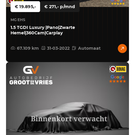
€ 19.895,-
€ 271,- p/mnd
MG EHS
1.5 TGDI Luxury |Pano|Zwarte
Hemel|360Cam|Carplay
67.109 km
31-03-2022
Automaat