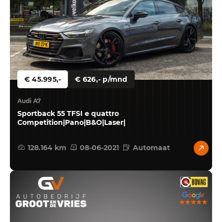
Showroom adres
Ohmstraat 1
1446 TCPurmerend
Werkplaats adres
Hyacintenstraat 36A
1131 HWVolendam
€ 45.995,-
€ 626,- p/mnd
Audi A7
Sportback 55 TFSI e quattro
Competition|Pano|B&O|Laser|
128.164 km
08-06-2021
Automaat