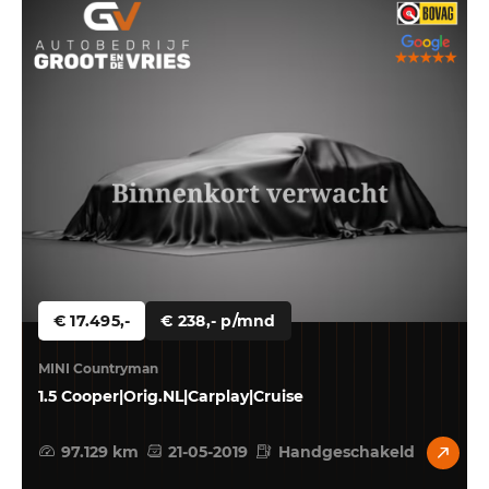
€ 17.495,-
€ 238,- p/mnd
MINI Countryman
1.5 Cooper|Orig.NL|Carplay|Cruise
97.129 km
21-05-2019
Handgeschakeld