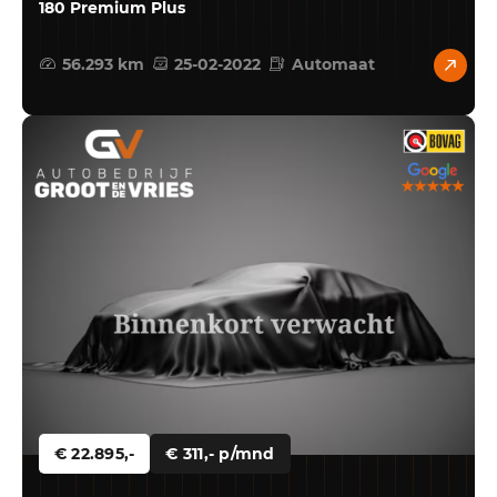
180 Premium Plus
56.293 km
25-02-2022
Automaat
€ 22.895,-
€ 311,- p/mnd