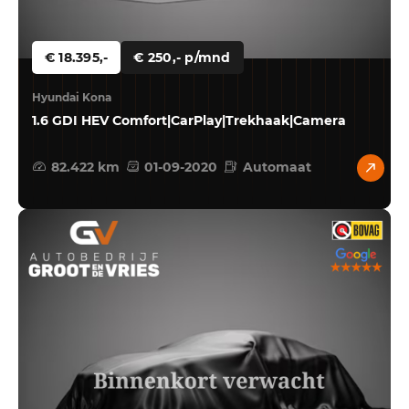
€ 18.395,-
€ 250,- p/mnd
Hyundai Kona
1.6 GDI HEV Comfort|CarPlay|Trekhaak|Camera
82.422 km
01-09-2020
Automaat