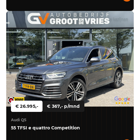
€ 26.995,-
€ 367,- p/mnd
Audi Q5
55 TFSI e quattro Competition