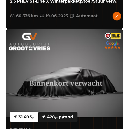
2.5 PHEV ST-Line X Winterpakket|Stoel/Stuur verw.
60.336 km
19-06-2023
Automaat
€ 31.495,-
€ 428,- p/mnd