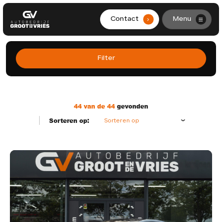
Filters
Contact
Menu
.
HOME
Merk
Model
Filter
AANBOD
Hybride (Benzine)
29
Benzine
15
DIENSTEN
44 van de 44
gevonden
Handgeschakeld
7
Automaat
37
WERKPLAATS
Sorteren op:
Sorteren op
OVER ONS
CONTACT
0299-361562
info@grootendevries.nl