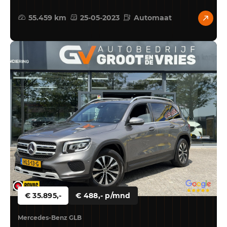
55.459 km
25-05-2023
Automaat
€ 35.895,-
€ 488,- p/mnd
Mercedes-Benz GLB