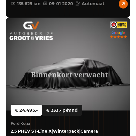
135.625 km
09-01-2020
Automaat
€ 24.495,-
€ 333,- p/mnd
Ford Kuga
2.5 PHEV ST-Line X|Winterpack|Camera