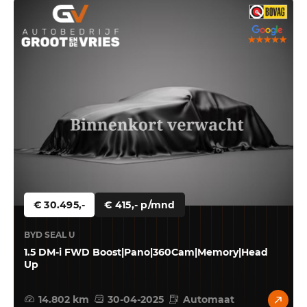
€ 30.495,-
€ 415,- p/mnd
BYD SEAL U
1.5 DM-i FWD Boost|Pano|360Cam|Memory|Head
Up
14.802 km
30-04-2025
Automaat