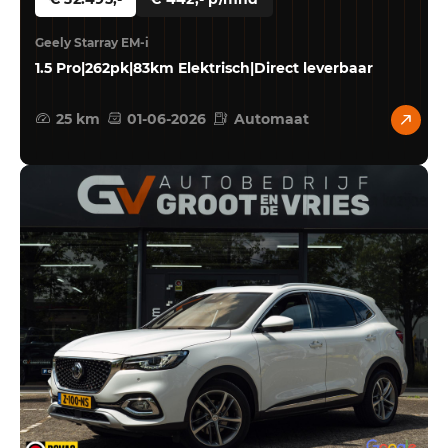
Geely Starray EM-i
1.5 Pro|262pk|83km Elektrisch|Direct leverbaar
25 km
01-06-2026
Automaat