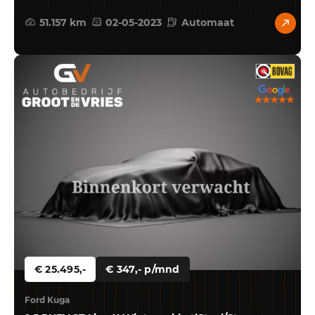
51.157 km
02-05-2023
Automaat
€ 25.495,-
€ 347,- p/mnd
Ford Kuga