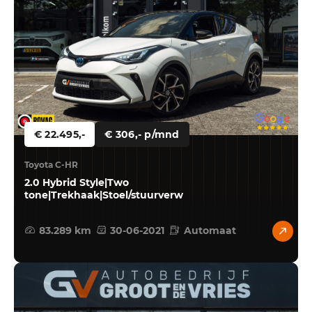
€ 22.495,-
€ 306,- p/mnd
Toyota C-HR
2.0 Hybrid Style|Two
tone|Trekhaak|Stoel/stuurverw
83.289 km
30-06-2021
Automaat