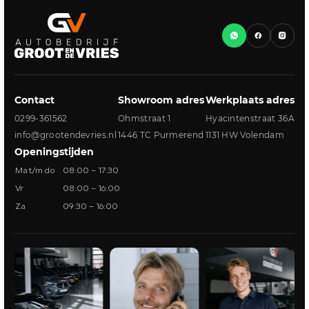
Contact
Showroom adres
Werkplaats adres
0299-361562
Ohmstraat 1
Hyacintenstraat 36A
info@grootendevries.nl
1446 TC Purmerend
1131 HW Volendam
Openingstijden
Ma t/m do
08:00 – 17:30
Vr
08:00 – 16:00
Za
09:30 – 16:00