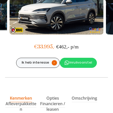
Showroom adres
Ohmstraat 1
1446 TCPurmerend
Werkplaats adres
Hyacintenstraat 36A
1131 HWVolendam
€33.995,-
€462,- p/m
Ik heb interesse
Inruilvoorstel
.
Kenmerken
Opties
Omschrijving
Afleverpakkette
Financieren /
n
leasen