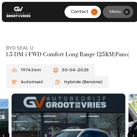
Contact
Menu
.
HOME
AANBOD
BYD SEAL U
1.5 DM-i FWD Comfort Long Range 125KM|Pano|
DIENSTEN
19743 km
30-04-2025
WERKPLAATS
Automaat
Hybride (Benzine)
OVER ONS
CONTACT
0299-361562
info@grootendevries.nl