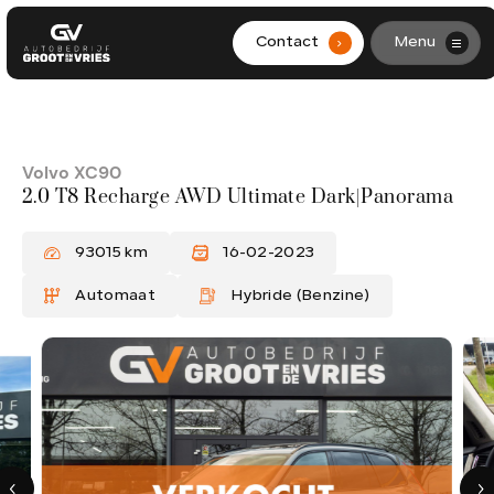
Contact
Menu
.
HOME
AANBOD
Volvo XC90
2.0 T8 Recharge AWD Ultimate Dark|Panorama
DIENSTEN
93015 km
16-02-2023
WERKPLAATS
Automaat
Hybride (Benzine)
OVER ONS
CONTACT
0299-361562
info@grootendevries.nl