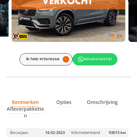
Showroom adres
Ohmstraat 1
1446 TCPurmerend
Werkplaats adres
Hyacintenstraat 36A
1131 HWVolendam
Ik heb interesse
Inruilvoorstel
.
Kenmerken
Opties
Omschrijving
Afleverpakkette
n
16-02-2023
93015 km
Bouwjaar:
Kilometerstand