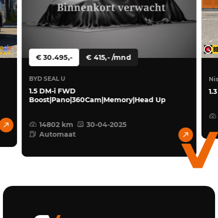
€ 30.495,-
€ 415,- /mnd
BYD SEAL U
Nis
1.5 DM-i FWD
1.
Boost|Pano|360Cam|Memory|Head Up
14802 km
30-04-2025
Automaat