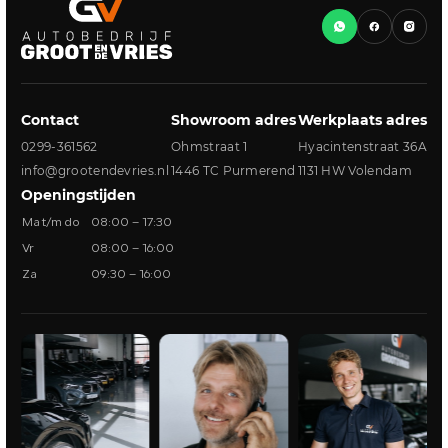
Contact
Showroom adres
Werkplaats adres
0299-361562
Ohmstraat 1
Hyacintenstraat 36A
info@grootendevries.nl
1446 TC Purmerend
1131 HW Volendam
Openingstijden
Ma t/m do
08:00 – 17:30
Vr
08:00 – 16:00
Za
09:30 – 16:00