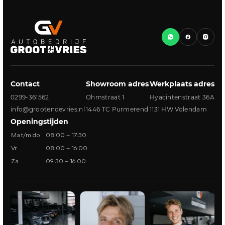
Contact
Showroom adres
Werkplaats adres
0299-361562
Ohmstraat 1
Hyacintenstraat 36A
info@grootendevries.nl
1446 TC Purmerend
1131 HW Volendam
Openingstijden
Ma t/m do
08:00 – 17:30
Vr
08:00 – 16:00
Za
09:30 – 16:00