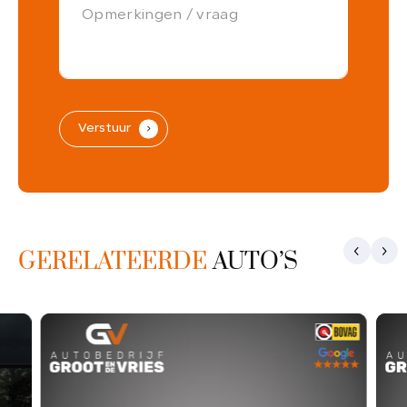
Verstuur
.
GERELATEERDE
AUTO’S