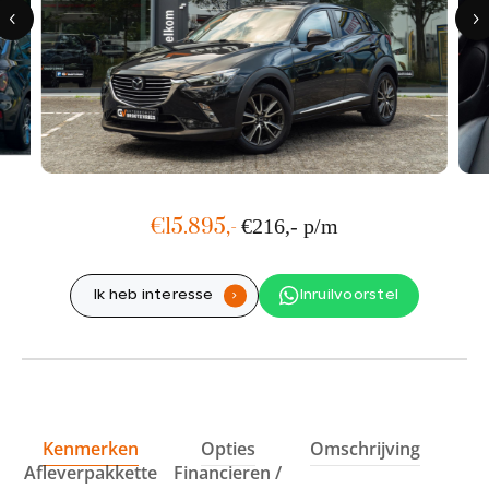
Showroom adres
Ohmstraat 1
1446 TCPurmerend
Werkplaats adres
Hyacintenstraat 36A
1131 HWVolendam
€15.895,-
€216,- p/m
Ik heb interesse
Inruilvoorstel
.
Kenmerken
Opties
Omschrijving
Afleverpakkette
Financieren /