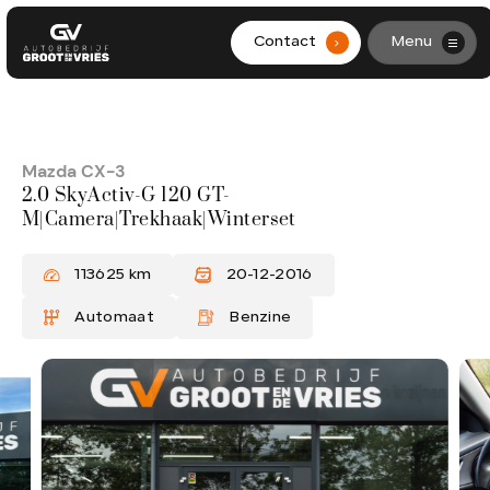
Contact
Menu
.
HOME
AANBOD
Mazda CX-3
2.0 SkyActiv-G 120 GT-
DIENSTEN
M|Camera|Trekhaak|Winterset
WERKPLAATS
113625 km
20-12-2016
OVER ONS
Automaat
Benzine
CONTACT
0299-361562
info@grootendevries.nl