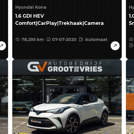
Hyundai Kona
Hy
1.6 GDI HEV
1
Comfort|CarPlay|Trekhaak|Camera
S
78.295 km
07-07-2020
Automaat