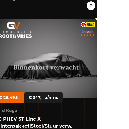
€ 25.495,-
€ 347,- p/mnd
rd Kuga
.5 PHEV ST-Line X
interpakket|Stoel/Stuur verw.