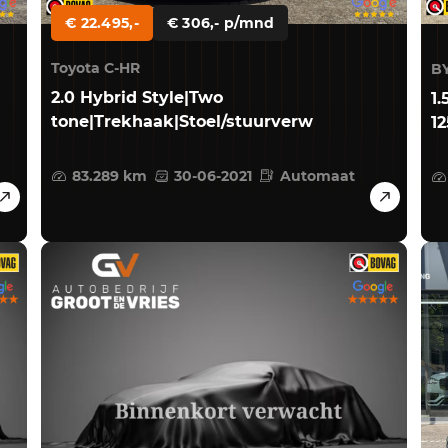
€ 22.495,-
€ 306,- p/mnd
Toyota C-HR
B
2.0 Hybrid Style|Two
1
tone|Trekhaak|Stoel/stuurverw
1
83.289 km
30-06-2021
Automaat