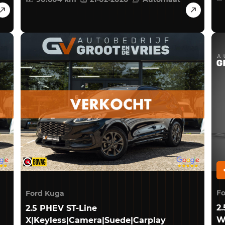
Fo
Ford Kuga
2
2.5 PHEV ST-Line
W
X|Keyless|Camera|Suede|Carplay