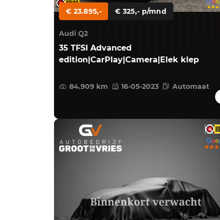
€ 23.895,-
€ 325,- p/mnd
Audi Q2
35 TFSI Advanced
edition|CarPlay|Camera|Elek klep
84.909 km
16-05-2023
Automaat