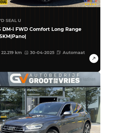
YD SEAL U
.5 DM-i FWD Comfort Long Range
25KM|Pano|
22.219 km
30-04-2025
Automaat