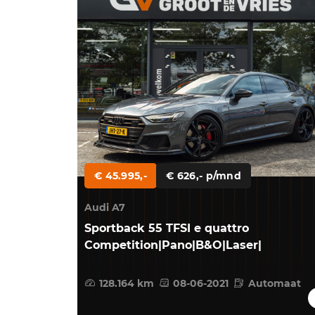
€ 45.995,-
€ 626,- p/mnd
Audi A7
Sportback 55 TFSI e quattro
Competition|Pano|B&O|Laser|
128.164 km
08-06-2021
Automaat