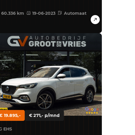
60.336 km
19-06-2023
Automaat
€ 19.895,-
€ 271,- p/mnd
G EHS