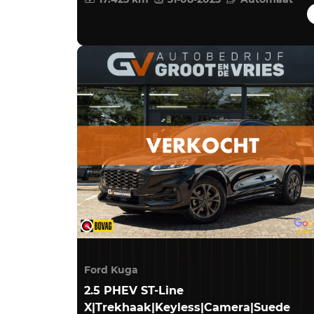
Ford Kuga
2.5 PHEV ST-Line
X|Trekhaak|Keyless|Camera|Suede