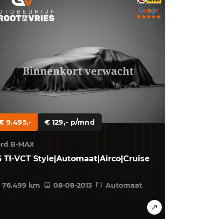
OVER ONS
CONTACT
€ 9.495,-
€ 129,- p/mnd
ord B-MAX
6 TI-VCT Style|Automaat|Airco|Cruise
76.499 km
08-08-2013
Automaat