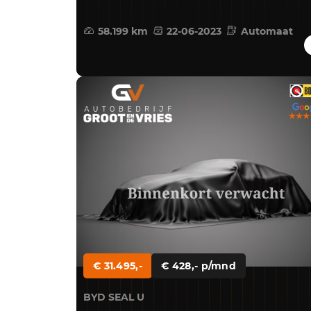
58.199 km
22-06-2023
Automaat
€ 31.495,-
€ 428,- p/mnd
BYD SEAL U