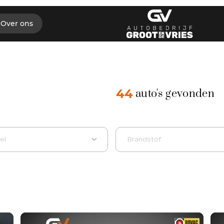
Over ons
44
auto's gevonden
el
Brandstof