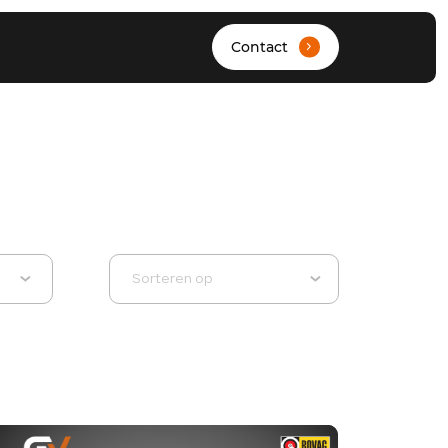
Contact
.
HOME
AANBOD
Sorteren op
DIENSTEN
WERKPLAATS