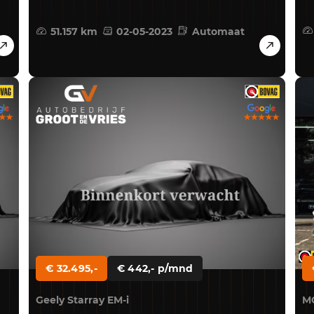
51.157 km
02-05-2023
Automaat
€ 32.495,-
€ 442,- p/mnd
Geely Starray EM-i
M