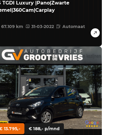
.5 TGDI Luxury |Pano|Zwarte
emel|360Cam|Carplay
67.109 km
31-03-2022
Automaat
€ 13.795,-
€ 188,- p/mnd