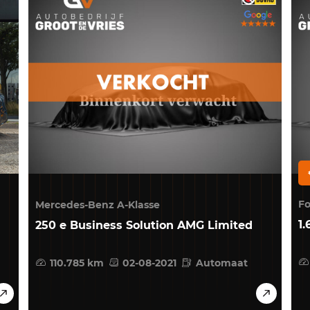
F
Mercedes-Benz A-Klasse
1.
250 e Business Solution AMG Limited
110.785 km
02-08-2021
Automaat