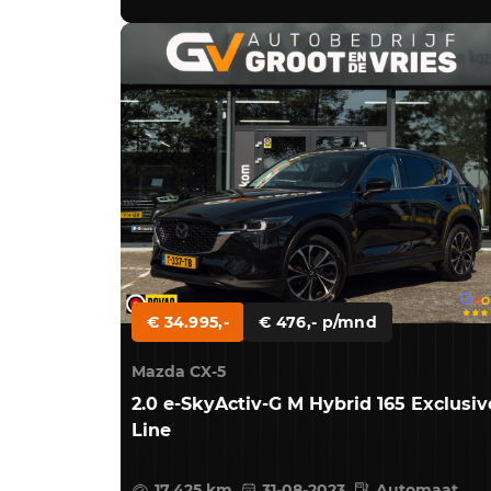
€ 34.995,-
€ 476,- p/mnd
Mazda CX-5
2.0 e-SkyActiv-G M Hybrid 165 Exclusiv
Line
17.425 km
31-08-2023
Automaat