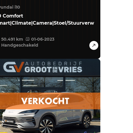
undai i10
.0 Comfort
mart|Climate|Camera|Stoel/Stuurverw
50.491 km
01-06-2023
Handgeschakeld