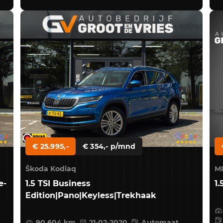
€ 25.995,-
€ 354,- p/mnd
Škoda Kodiaq
M
e-
1.5 TSI Business
1.
Edition|Pano|Keyless|Trekhaak
90.604 km
21-02-2020
Automaat