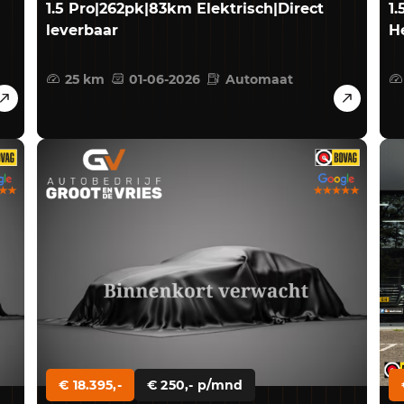
1.5 Pro|262pk|83km Elektrisch|Direct
1
leverbaar
H
25 km
01-06-2026
Automaat
€ 18.395,-
€ 250,- p/mnd