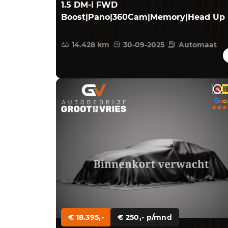
1.5 DM-i FWD
Boost|Pano|360Cam|Memory|Head Up
14.428 km
30-09-2025
Automaat
€ 18.395,-
€ 250,- p/mnd