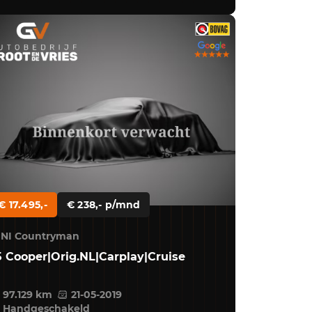
€ 17.495,-
€ 238,- p/mnd
INI Countryman
5 Cooper|Orig.NL|Carplay|Cruise
97.129 km
21-05-2019
Handgeschakeld